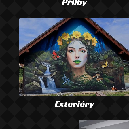
Přilby
Exteriéry