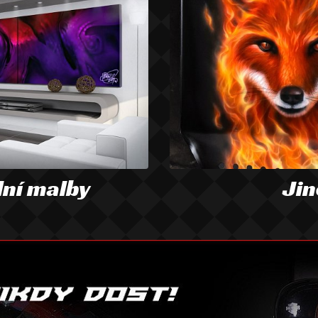
lní malby
Jin