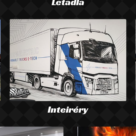
Letadla
Inteiréry