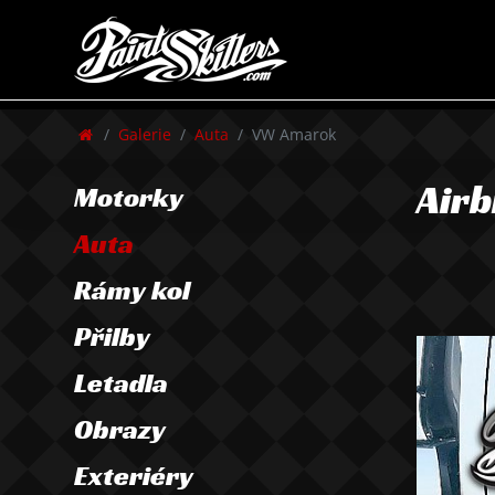
Galerie
Auta
VW Amarok
Airb
Motorky
Auta
Rámy kol
Přilby
Letadla
Obrazy
Exteriéry