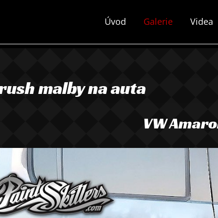
Úvod
Galerie
Videa
rush malby na auta
VW Amaro