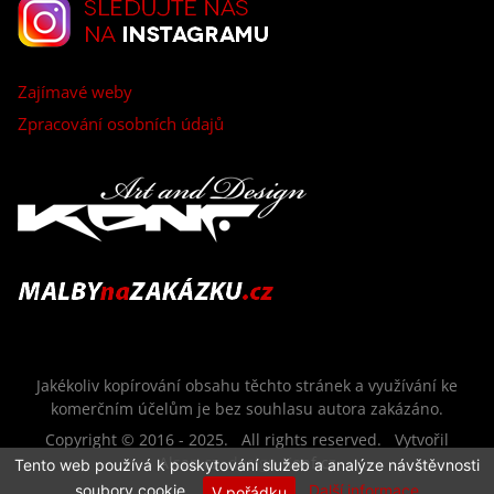
Zajímavé weby
Zpracování osobních údajů
Jakékoliv kopírování obsahu těchto stránek a využívání ke
komerčním účelům je bez souhlasu autora zakázáno.
Copyright © 2016 - 2025. All rights reserved. Vytvořil
Alsan.cz
, design
Konf.cz
Tento web používá k poskytování služeb a analýze návštěvnosti
soubory cookie.
Další informace
V pořádku