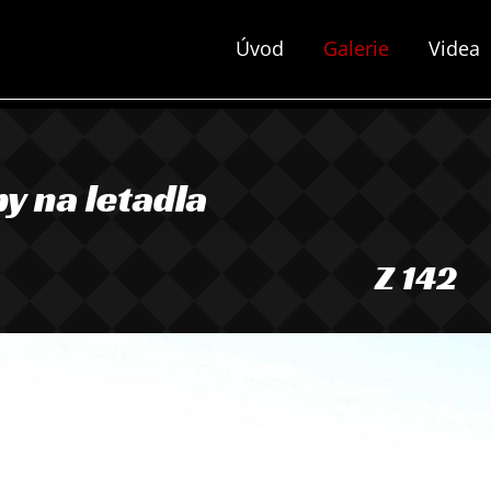
Úvod
Galerie
Videa
y na letadla
Z 142