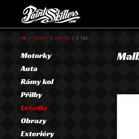
Galerie
Letadla
Z 142
Malb
Motorky
Auta
Rámy kol
Přilby
Letadla
Obrazy
Exteriéry