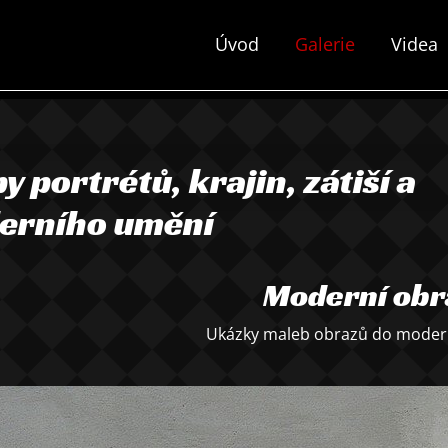
Úvod
Galerie
Videa
y portrétů, krajin, zátiší a
erního umění
Moderní obr
Ukázky maleb obrazů do moderní